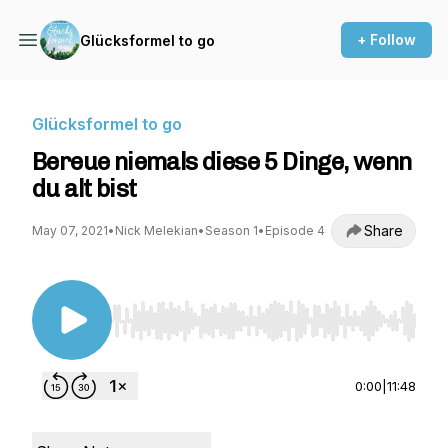
+ Follow
Glücksformel to go
Glücksformel to go
Bereue niemals diese 5 Dinge, wenn
du alt bist
Share
May 07, 2021
•
Nick Melekian
•
Season 1
•
Episode 4
Use Left/Right to seek, Home/End to jump to st
0:00
|
11:48